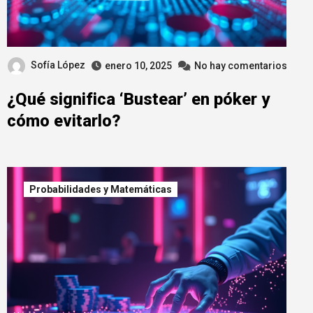
Sofía López
enero 10, 2025
No hay comentarios
¿Qué significa ‘Bustear’ en póker y
cómo evitarlo?
Probabilidades y Matemáticas