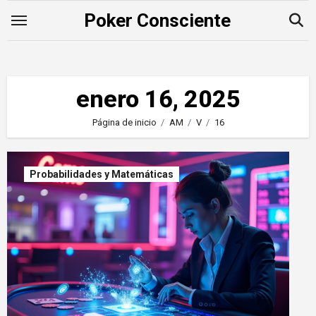
Saltar
Poker Consciente
al
contenido
enero 16, 2025
Página de inicio
AM
V
16
Probabilidades y Matemáticas