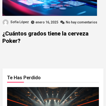
Sofía López
enero 16, 2025
No hay comentarios
¿Cuántos grados tiene la cerveza
Poker?
Te Has Perdido