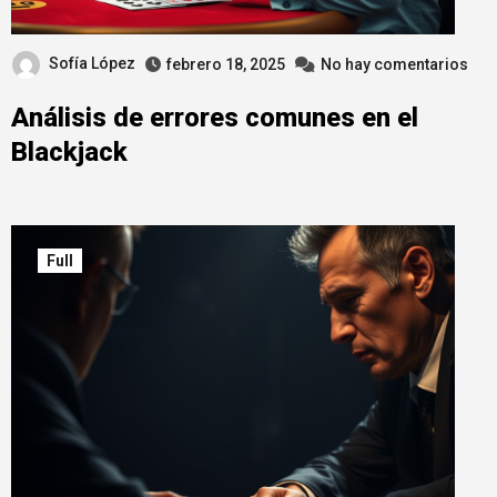
Sofía López
febrero 18, 2025
No hay comentarios
Análisis de errores comunes en el
Blackjack
Full