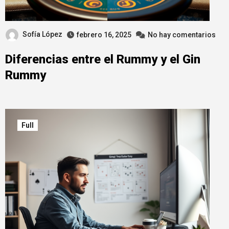
Sofía López
febrero 16, 2025
No hay comentarios
Diferencias entre el Rummy y el Gin
Rummy
Full