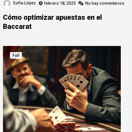
Sofía López
febrero 18, 2025
No hay comentarios
Cómo optimizar apuestas en el
Baccarat
Full