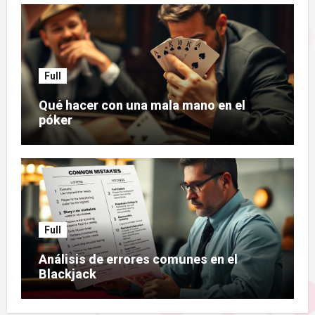
Full
Qué hacer con una mala mano en el
póker
Full
Análisis de errores comunes en el
Blackjack