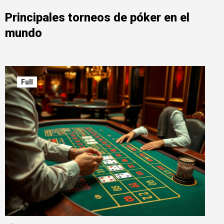
Principales torneos de póker en el
mundo
Full