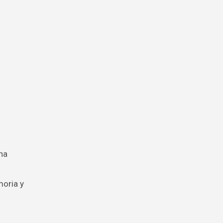
na
moria y