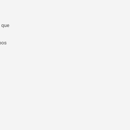
s que
bos