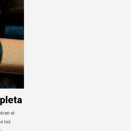
pleta
tran el
e los
,