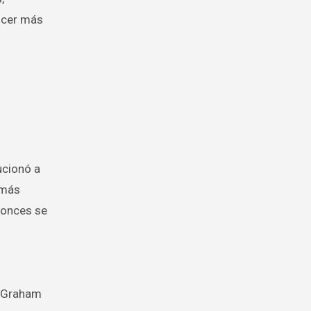
nocer más
ucionó a
 más
tonces se
. Graham