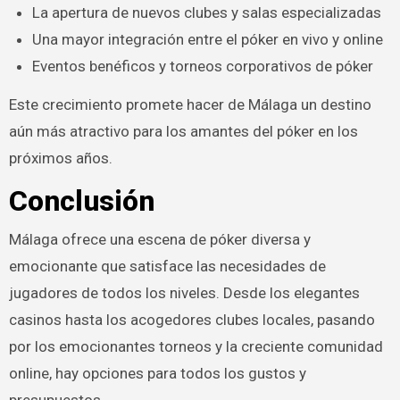
La apertura de nuevos clubes y salas especializadas
Una mayor integración entre el póker en vivo y online
Eventos benéficos y torneos corporativos de póker
Este crecimiento promete hacer de Málaga un destino
aún más atractivo para los amantes del póker en los
próximos años.
Conclusión
Málaga ofrece una escena de póker diversa y
emocionante que satisface las necesidades de
jugadores de todos los niveles. Desde los elegantes
casinos hasta los acogedores clubes locales, pasando
por los emocionantes torneos y la creciente comunidad
online, hay opciones para todos los gustos y
presupuestos.