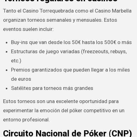
Tanto el Casino Torrequebrada como el Casino Marbella
organizan torneos semanales y mensuales. Estos
eventos suelen incluir:
Buy-ins que van desde los 50€ hasta los 500€ o más
Estructuras de juego variadas (freezeouts, rebuys,
etc.)
Premios garantizados que pueden llegar a los miles
de euros
Satélites para torneos más grandes
Estos torneos son una excelente oportunidad para
experimentar la emoción del póker competitivo en un
entorno profesional.
Circuito Nacional de Póker (CNP)