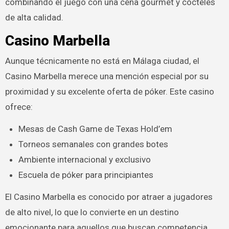
combinando el juego con una cena gourmet y cócteles
de alta calidad.
Casino Marbella
Aunque técnicamente no está en Málaga ciudad, el
Casino Marbella merece una mención especial por su
proximidad y su excelente oferta de póker. Este casino
ofrece:
Mesas de Cash Game de Texas Hold’em
Torneos semanales con grandes botes
Ambiente internacional y exclusivo
Escuela de póker para principiantes
El Casino Marbella es conocido por atraer a jugadores
de alto nivel, lo que lo convierte en un destino
emocionante para aquellos que buscan competencia