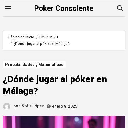
Saltar
Poker Consciente
al
contenido
Página de inicio
PM
V
8
¿Dónde jugar al póker en Málaga?
Probabilidades y Matemáticas
¿Dónde jugar al póker en
Málaga?
por
Sofía López
enero 8, 2025