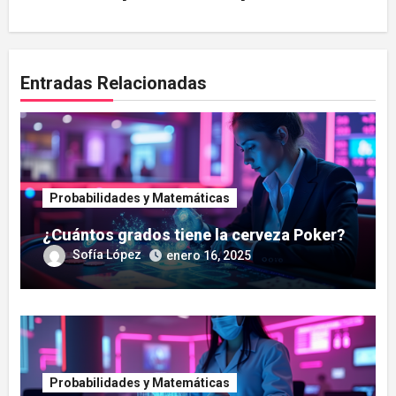
Entradas Relacionadas
Probabilidades y Matemáticas
¿Cuántos grados tiene la cerveza Poker?
Sofía López
enero 16, 2025
Probabilidades y Matemáticas