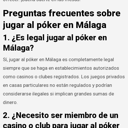
Preguntas frecuentes sobre
jugar al póker en Málaga
1. ¿Es legal jugar al póker en
Málaga?
Sí, jugar al póker en Málaga es completamente legal
siempre que se haga en establecimientos autorizados
como casinos o clubes registrados. Los juegos privados
en casas particulares no están regulados y podrían
considerarse ilegales si implican grandes sumas de
dinero.
2. ¿Necesito ser miembro de un
casino o club para jugar al póker