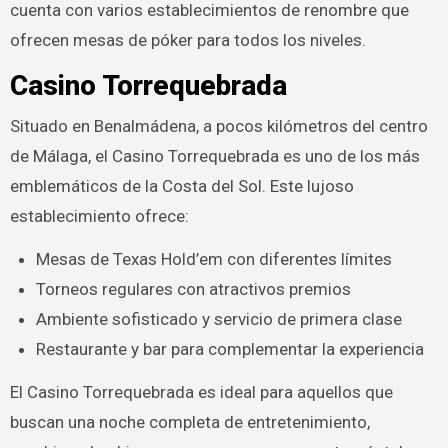
cuenta con varios establecimientos de renombre que
ofrecen mesas de póker para todos los niveles.
Casino Torrequebrada
Situado en Benalmádena, a pocos kilómetros del centro
de Málaga, el Casino Torrequebrada es uno de los más
emblemáticos de la Costa del Sol. Este lujoso
establecimiento ofrece:
Mesas de Texas Hold’em con diferentes límites
Torneos regulares con atractivos premios
Ambiente sofisticado y servicio de primera clase
Restaurante y bar para complementar la experiencia
El Casino Torrequebrada es ideal para aquellos que
buscan una noche completa de entretenimiento,