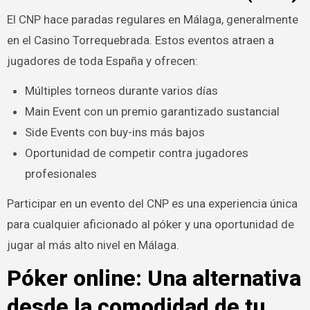
El CNP hace paradas regulares en Málaga, generalmente
en el Casino Torrequebrada. Estos eventos atraen a
jugadores de toda España y ofrecen:
Múltiples torneos durante varios días
Main Event con un premio garantizado sustancial
Side Events con buy-ins más bajos
Oportunidad de competir contra jugadores
profesionales
Participar en un evento del CNP es una experiencia única
para cualquier aficionado al póker y una oportunidad de
jugar al más alto nivel en Málaga.
Póker online: Una alternativa
desde la comodidad de tu