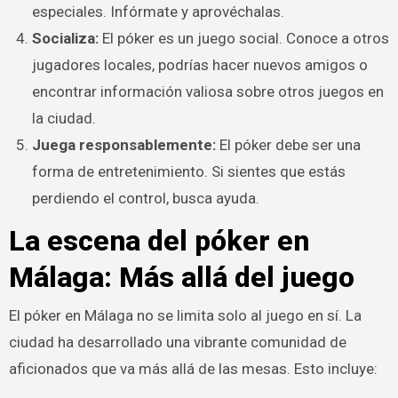
especiales. Infórmate y aprovéchalas.
Socializa:
El póker es un juego social. Conoce a otros
jugadores locales, podrías hacer nuevos amigos o
encontrar información valiosa sobre otros juegos en
la ciudad.
Juega responsablemente:
El póker debe ser una
forma de entretenimiento. Si sientes que estás
perdiendo el control, busca ayuda.
La escena del póker en
Málaga: Más allá del juego
El póker en Málaga no se limita solo al juego en sí. La
ciudad ha desarrollado una vibrante comunidad de
aficionados que va más allá de las mesas. Esto incluye: