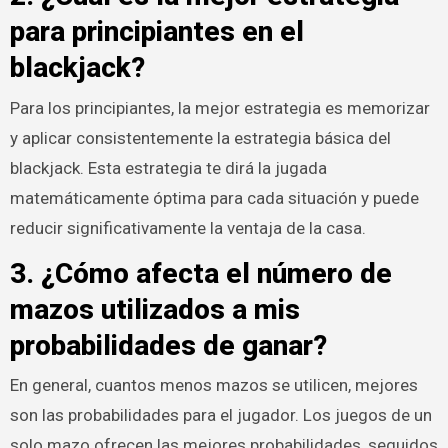
para principiantes en el
blackjack?
Para los principiantes, la mejor estrategia es memorizar
y aplicar consistentemente la estrategia básica del
blackjack. Esta estrategia te dirá la jugada
matemáticamente óptima para cada situación y puede
reducir significativamente la ventaja de la casa.
3. ¿Cómo afecta el número de
mazos utilizados a mis
probabilidades de ganar?
En general, cuantos menos mazos se utilicen, mejores
son las probabilidades para el jugador. Los juegos de un
solo mazo ofrecen las mejores probabilidades, seguidos