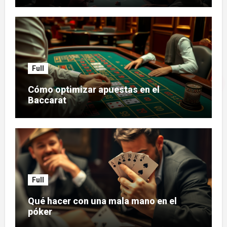
Full
Cómo optimizar apuestas en el
Baccarat
Full
Qué hacer con una mala mano en el
póker