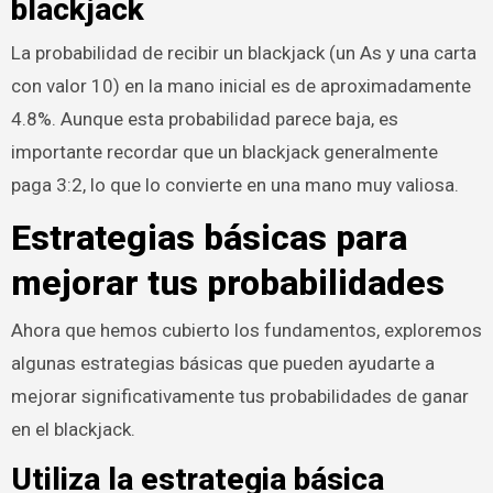
blackjack
La probabilidad de recibir un blackjack (un As y una carta
con valor 10) en la mano inicial es de aproximadamente
4.8%. Aunque esta probabilidad parece baja, es
importante recordar que un blackjack generalmente
paga 3:2, lo que lo convierte en una mano muy valiosa.
Estrategias básicas para
mejorar tus probabilidades
Ahora que hemos cubierto los fundamentos, exploremos
algunas estrategias básicas que pueden ayudarte a
mejorar significativamente tus probabilidades de ganar
en el blackjack.
Utiliza la estrategia básica