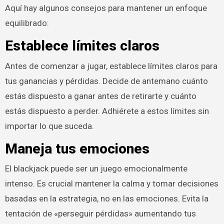
Aquí hay algunos consejos para mantener un enfoque
equilibrado:
Establece límites claros
Antes de comenzar a jugar, establece límites claros para
tus ganancias y pérdidas. Decide de antemano cuánto
estás dispuesto a ganar antes de retirarte y cuánto
estás dispuesto a perder. Adhiérete a estos límites sin
importar lo que suceda.
Maneja tus emociones
El blackjack puede ser un juego emocionalmente
intenso. Es crucial mantener la calma y tomar decisiones
basadas en la estrategia, no en las emociones. Evita la
tentación de «perseguir pérdidas» aumentando tus