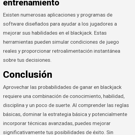
entrenamiento
Existen numerosas aplicaciones y programas de
software diseñados para ayudar a los jugadores a
mejorar sus habilidades en el blackjack. Estas
herramientas pueden simular condiciones de juego
reales y proporcionar retroalimentación instantánea
sobre tus decisiones.
Conclusión
Aprovechar las probabilidades de ganar en blackjack
requiere una combinación de conocimiento, habilidad,
disciplina y un poco de suerte. Al comprender las reglas
básicas, dominar la estrategia básica y potencialmente
incorporar técnicas avanzadas, puedes mejorar
significativamente tus posibilidades de éxito. Sin