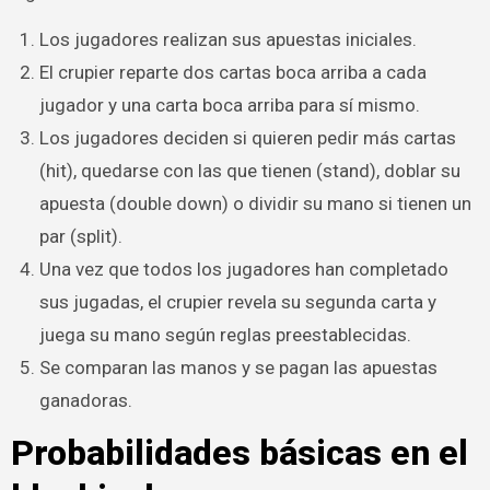
Los jugadores realizan sus apuestas iniciales.
El crupier reparte dos cartas boca arriba a cada
jugador y una carta boca arriba para sí mismo.
Los jugadores deciden si quieren pedir más cartas
(hit), quedarse con las que tienen (stand), doblar su
apuesta (double down) o dividir su mano si tienen un
par (split).
Una vez que todos los jugadores han completado
sus jugadas, el crupier revela su segunda carta y
juega su mano según reglas preestablecidas.
Se comparan las manos y se pagan las apuestas
ganadoras.
Probabilidades básicas en el