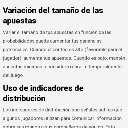
Variación del tamaño de las
apuestas
Variar el tamaño de tus apuestas en función de las
probabilidades puede aumentar tus ganancias
potenciales. Cuando el conteo es alto (favorable para el
jugador), aumenta tus apuestas. Cuando es bajo, mantén
apuestas mínimas o considera retirarte temporalmente
del juego.
Uso de indicadores de
distribución
Los indicadores de distribución son señales sutiles que
algunos jugadores utilizan para comunicar información
sobre sus manos a sus compañeros de equipo. Esta