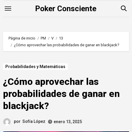
Saltar
Poker Consciente
al
contenido
Página de inicio
PM
V
13
¿Cómo aprovechar las probabilidades de ganar en blackjack?
Probabilidades y Matemáticas
¿Cómo aprovechar las
probabilidades de ganar en
blackjack?
por
Sofía López
enero 13, 2025