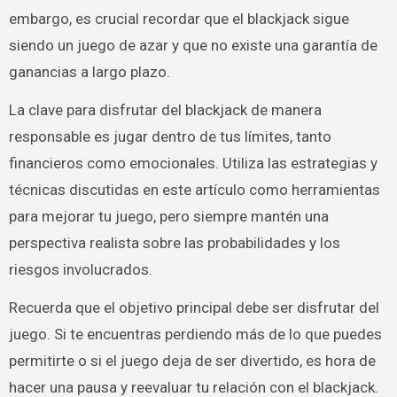
embargo, es crucial recordar que el blackjack sigue
siendo un juego de azar y que no existe una garantía de
ganancias a largo plazo.
La clave para disfrutar del blackjack de manera
responsable es jugar dentro de tus límites, tanto
financieros como emocionales. Utiliza las estrategias y
técnicas discutidas en este artículo como herramientas
para mejorar tu juego, pero siempre mantén una
perspectiva realista sobre las probabilidades y los
riesgos involucrados.
Recuerda que el objetivo principal debe ser disfrutar del
juego. Si te encuentras perdiendo más de lo que puedes
permitirte o si el juego deja de ser divertido, es hora de
hacer una pausa y reevaluar tu relación con el blackjack.