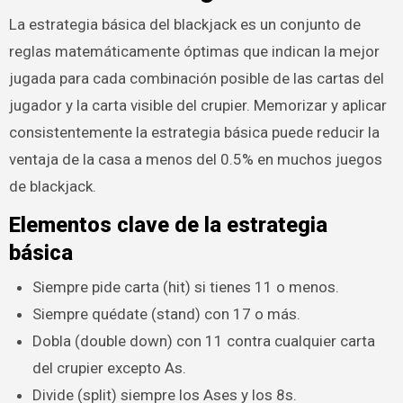
La estrategia básica del blackjack es un conjunto de
reglas matemáticamente óptimas que indican la mejor
jugada para cada combinación posible de las cartas del
jugador y la carta visible del crupier. Memorizar y aplicar
consistentemente la estrategia básica puede reducir la
ventaja de la casa a menos del 0.5% en muchos juegos
de blackjack.
Elementos clave de la estrategia
básica
Siempre pide carta (hit) si tienes 11 o menos.
Siempre quédate (stand) con 17 o más.
Dobla (double down) con 11 contra cualquier carta
del crupier excepto As.
Divide (split) siempre los Ases y los 8s.