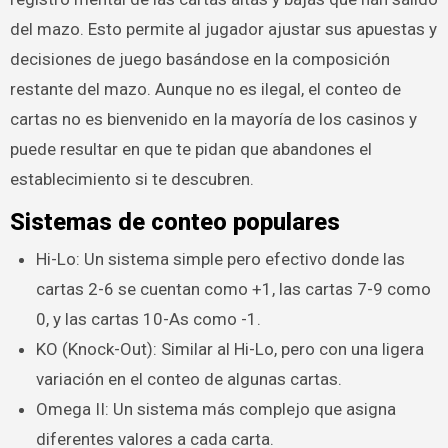
del mazo. Esto permite al jugador ajustar sus apuestas y
decisiones de juego basándose en la composición
restante del mazo. Aunque no es ilegal, el conteo de
cartas no es bienvenido en la mayoría de los casinos y
puede resultar en que te pidan que abandones el
establecimiento si te descubren.
Sistemas de conteo populares
Hi-Lo: Un sistema simple pero efectivo donde las
cartas 2-6 se cuentan como +1, las cartas 7-9 como
0, y las cartas 10-As como -1.
KO (Knock-Out): Similar al Hi-Lo, pero con una ligera
variación en el conteo de algunas cartas.
Omega II: Un sistema más complejo que asigna
diferentes valores a cada carta.